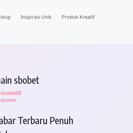
Hidup
Inspirasi Unik
Produk Kreatif
ain sbobet
sbobet88
sbobet
abar Terbaru Penuh