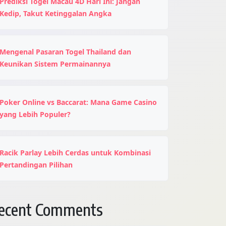
Prediksi Togel Macau 4D Hari Ini: Jangan
Kedip, Takut Ketinggalan Angka
Mengenal Pasaran Togel Thailand dan
Keunikan Sistem Permainannya
Poker Online vs Baccarat: Mana Game Casino
yang Lebih Populer?
Racik Parlay Lebih Cerdas untuk Kombinasi
Pertandingan Pilihan
ecent Comments