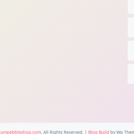
lumpebbleshop.com
. All Rights Reserved.
|
Blog Build
by Wp Them