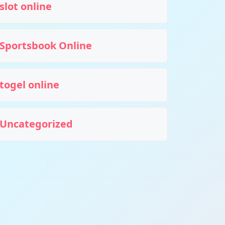
slot online
Sportsbook Online
togel online
Uncategorized