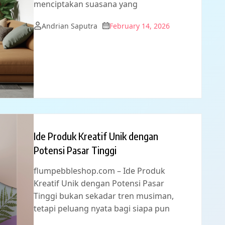
menciptakan suasana yang
Andrian Saputra
February 14, 2026
Ide Produk Kreatif Unik dengan
Potensi Pasar Tinggi
flumpebbleshop.com – Ide Produk
Kreatif Unik dengan Potensi Pasar
Tinggi bukan sekadar tren musiman,
tetapi peluang nyata bagi siapa pun