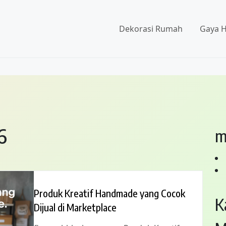
Dekorasi Rumah
Gaya 
6
m
Produk Kreatif Handmade yang Cocok
K
Dijual di Marketplace