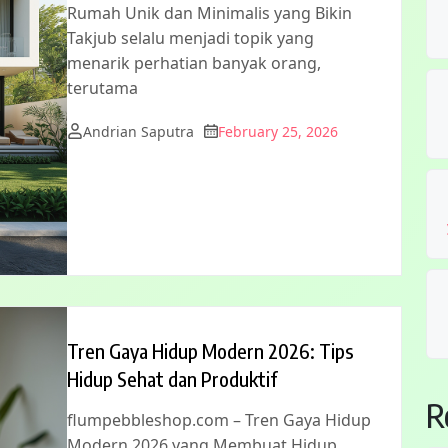
Rumah Unik dan Minimalis yang Bikin
Takjub selalu menjadi topik yang
menarik perhatian banyak orang,
terutama
Andrian Saputra
February 25, 2026
Tren Gaya Hidup Modern 2026: Tips
Hidup Sehat dan Produktif
R
flumpebbleshop.com – Tren Gaya Hidup
Modern 2026 yang Membuat Hidup