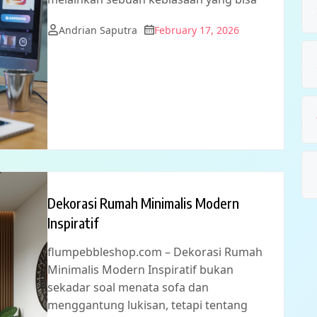
Andrian Saputra
February 17, 2026
Dekorasi Rumah Minimalis Modern
Inspiratif
flumpebbleshop.com – Dekorasi Rumah
Minimalis Modern Inspiratif bukan
sekadar soal menata sofa dan
menggantung lukisan, tetapi tentang