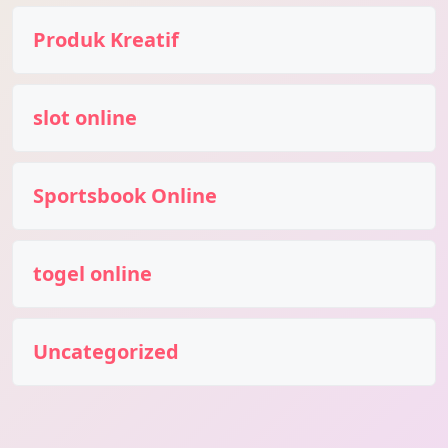
Produk Kreatif
slot online
Sportsbook Online
togel online
Uncategorized