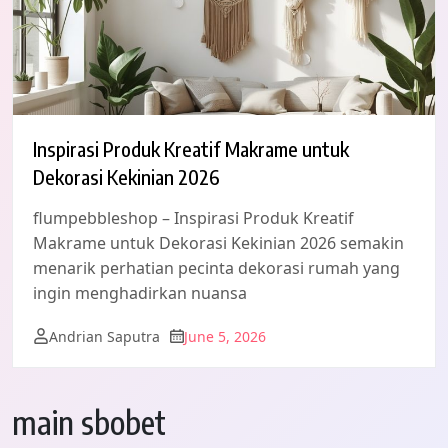
Inspirasi Produk Kreatif Makrame untuk
Dekorasi Kekinian 2026
flumpebbleshop – Inspirasi Produk Kreatif
Makrame untuk Dekorasi Kekinian 2026 semakin
menarik perhatian pecinta dekorasi rumah yang
ingin menghadirkan nuansa
Andrian Saputra
June 5, 2026
main sbobet