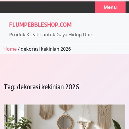
Skip
Menu
to
content
FLUMPEBBLESHOP.COM
Produk Kreatif untuk Gaya Hidup Unik
Home
/ dekorasi kekinian 2026
Tag:
dekorasi kekinian 2026