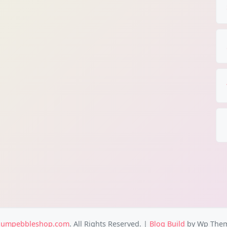
lumpebbleshop.com
. All Rights Reserved.
|
Blog Build
by Wp Them