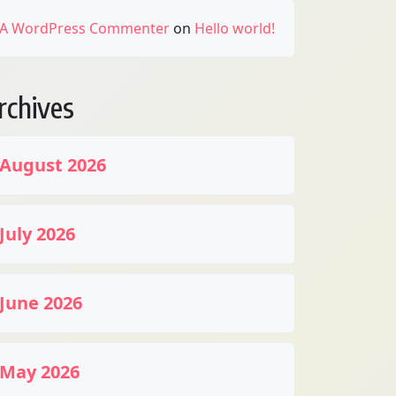
A WordPress Commenter
on
Hello world!
rchives
August 2026
July 2026
June 2026
May 2026