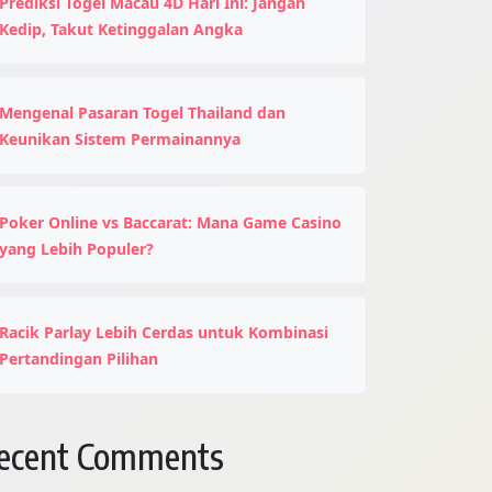
Prediksi Togel Macau 4D Hari Ini: Jangan
Kedip, Takut Ketinggalan Angka
Mengenal Pasaran Togel Thailand dan
Keunikan Sistem Permainannya
Poker Online vs Baccarat: Mana Game Casino
yang Lebih Populer?
Racik Parlay Lebih Cerdas untuk Kombinasi
Pertandingan Pilihan
ecent Comments