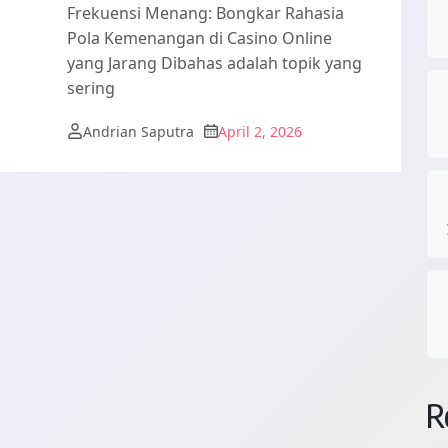
Frekuensi Menang: Bongkar Rahasia
Pola Kemenangan di Casino Online
yang Jarang Dibahas adalah topik yang
sering
Andrian Saputra
April 2, 2026
R