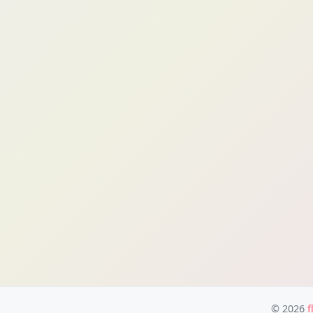
© 2026
f