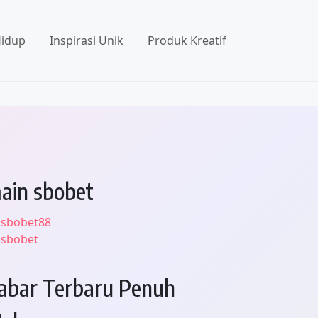
Hidup
Inspirasi Unik
Produk Kreatif
ain sbobet
sbobet88
sbobet
abar Terbaru Penuh