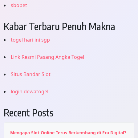
sbobet
Kabar Terbaru Penuh Makna
togel hari ini sgp
Link Resmi Pasang Angka Togel
Situs Bandar Slot
login dewatogel
Recent Posts
Mengapa Slot Online Terus Berkembang di Era Digital?