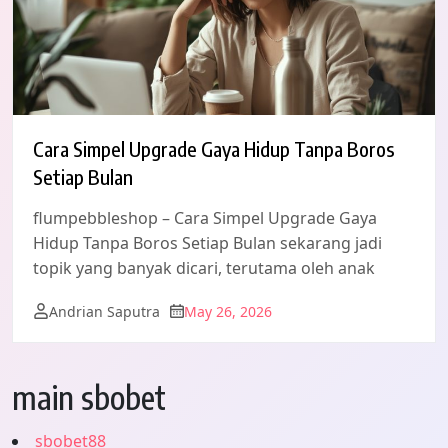
Cara Simpel Upgrade Gaya Hidup Tanpa Boros
Setiap Bulan
flumpebbleshop – Cara Simpel Upgrade Gaya
Hidup Tanpa Boros Setiap Bulan sekarang jadi
topik yang banyak dicari, terutama oleh anak
Andrian Saputra
May 26, 2026
main sbobet
sbobet88