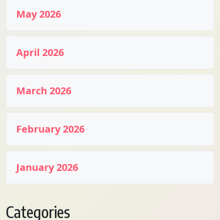
May 2026
April 2026
March 2026
February 2026
January 2026
Categories