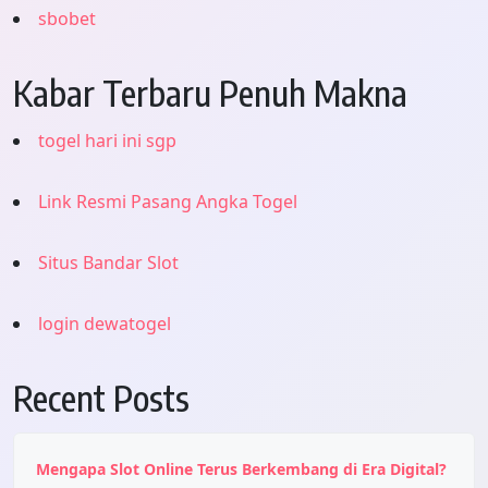
sbobet
Kabar Terbaru Penuh Makna
togel hari ini sgp
Link Resmi Pasang Angka Togel
Situs Bandar Slot
login dewatogel
Recent Posts
Mengapa Slot Online Terus Berkembang di Era Digital?