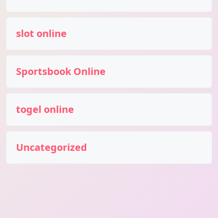
slot online
Sportsbook Online
togel online
Uncategorized