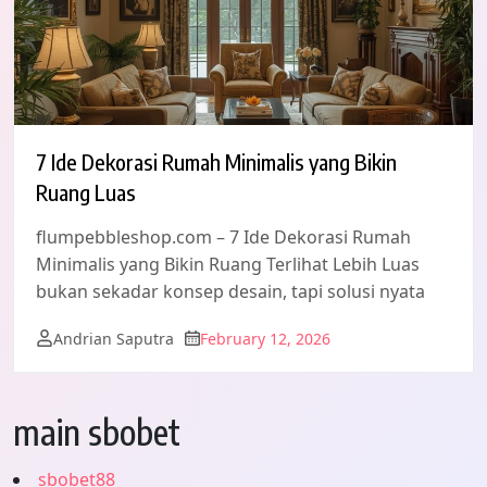
7 Ide Dekorasi Rumah Minimalis yang Bikin
Ruang Luas
flumpebbleshop.com – 7 Ide Dekorasi Rumah
Minimalis yang Bikin Ruang Terlihat Lebih Luas
bukan sekadar konsep desain, tapi solusi nyata
Andrian Saputra
February 12, 2026
main sbobet
sbobet88