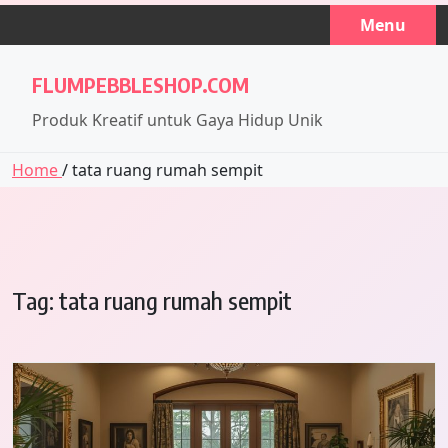
Skip
Menu
to
content
FLUMPEBBLESHOP.COM
Produk Kreatif untuk Gaya Hidup Unik
Home
/ tata ruang rumah sempit
Tag:
tata ruang rumah sempit