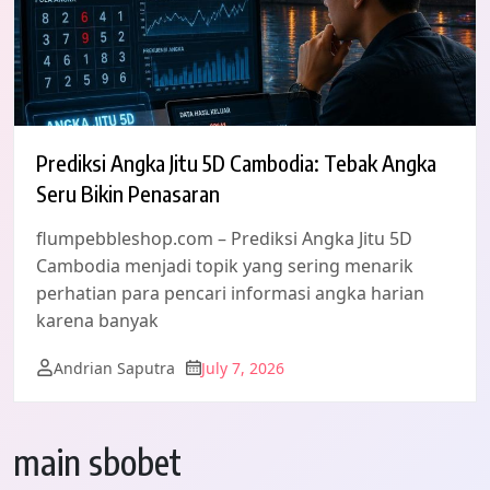
Prediksi Angka Jitu 5D Cambodia: Tebak Angka
Seru Bikin Penasaran
flumpebbleshop.com – Prediksi Angka Jitu 5D
Cambodia menjadi topik yang sering menarik
perhatian para pencari informasi angka harian
karena banyak
Andrian Saputra
July 7, 2026
main sbobet