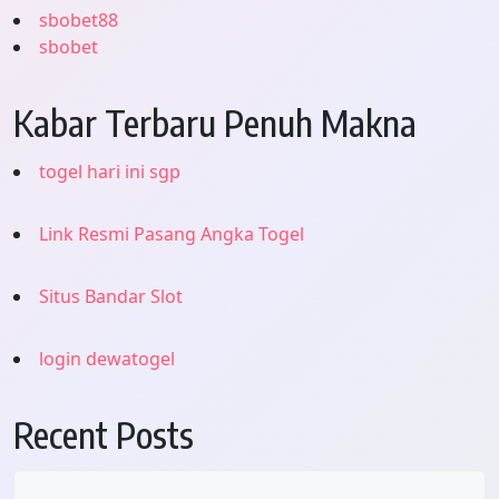
sbobet88
sbobet
Kabar Terbaru Penuh Makna
togel hari ini sgp
Link Resmi Pasang Angka Togel
Situs Bandar Slot
login dewatogel
Recent Posts