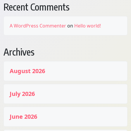
Recent Comments
A WordPress Commenter
on
Hello world!
Archives
August 2026
July 2026
June 2026