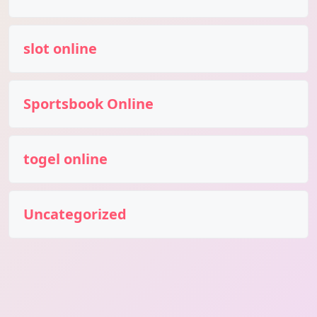
slot online
Sportsbook Online
togel online
Uncategorized