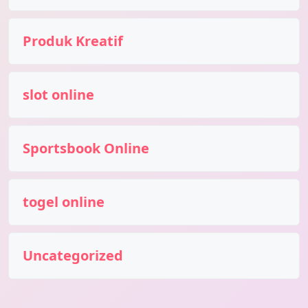
Produk Kreatif
slot online
Sportsbook Online
togel online
Uncategorized