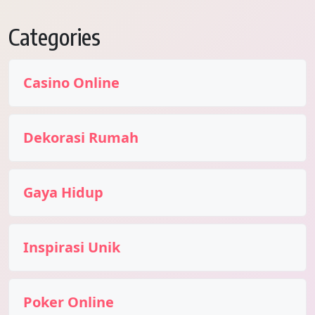
Categories
Casino Online
Dekorasi Rumah
Gaya Hidup
Inspirasi Unik
Poker Online