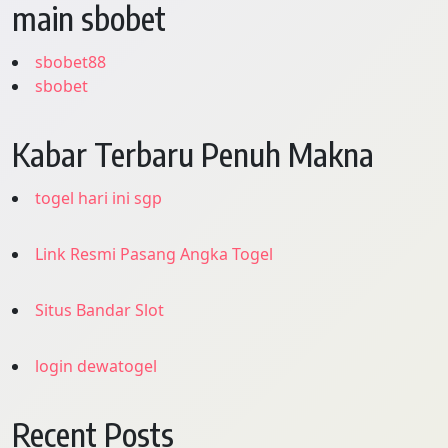
main sbobet
sbobet88
sbobet
Kabar Terbaru Penuh Makna
togel hari ini sgp
Link Resmi Pasang Angka Togel
Situs Bandar Slot
login dewatogel
Recent Posts