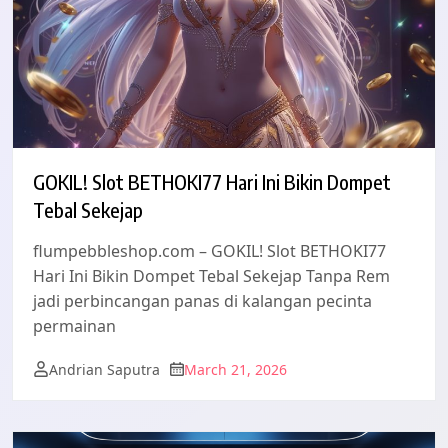
GOKIL! Slot BETHOKI77 Hari Ini Bikin Dompet
Tebal Sekejap
flumpebbleshop.com – GOKIL! Slot BETHOKI77
Hari Ini Bikin Dompet Tebal Sekejap Tanpa Rem
jadi perbincangan panas di kalangan pecinta
permainan
Andrian Saputra
March 21, 2026