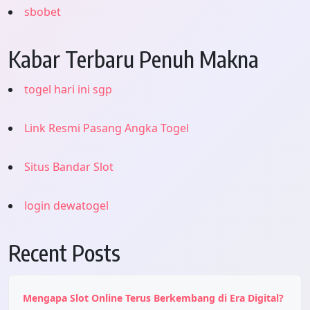
sbobet
Kabar Terbaru Penuh Makna
togel hari ini sgp
Link Resmi Pasang Angka Togel
Situs Bandar Slot
login dewatogel
Recent Posts
Mengapa Slot Online Terus Berkembang di Era Digital?