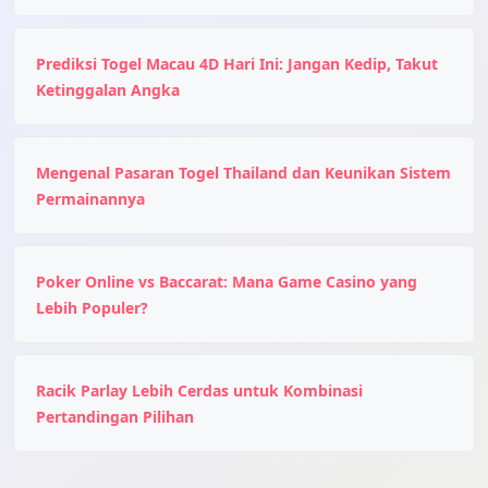
Prediksi Togel Macau 4D Hari Ini: Jangan Kedip, Takut
Ketinggalan Angka
Mengenal Pasaran Togel Thailand dan Keunikan Sistem
Permainannya
Poker Online vs Baccarat: Mana Game Casino yang
Lebih Populer?
Racik Parlay Lebih Cerdas untuk Kombinasi
Pertandingan Pilihan