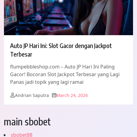
Auto JP Hari Ini: Slot Gacor dengan Jackpot
Terbesar
flumpebbleshop.com – Auto JP Hari Ini Paling
Gacor! Bocoran Slot Jackpot Terbesar yang Lagi
Panas jadi topik yang lagi ramai
Andrian Saputra
March 24, 2026
main sbobet
sbobet88