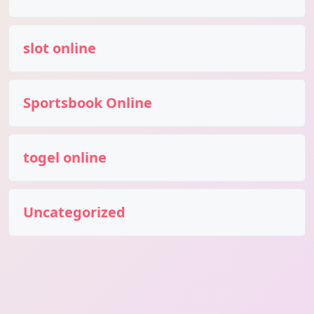
slot online
Sportsbook Online
togel online
Uncategorized