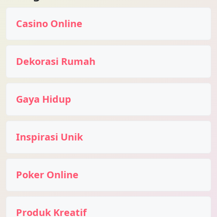
Casino Online
Dekorasi Rumah
Gaya Hidup
Inspirasi Unik
Poker Online
Produk Kreatif