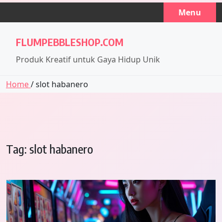
Skip
Menu
to
content
FLUMPEBBLESHOP.COM
Produk Kreatif untuk Gaya Hidup Unik
Home
/ slot habanero
Tag:
slot habanero