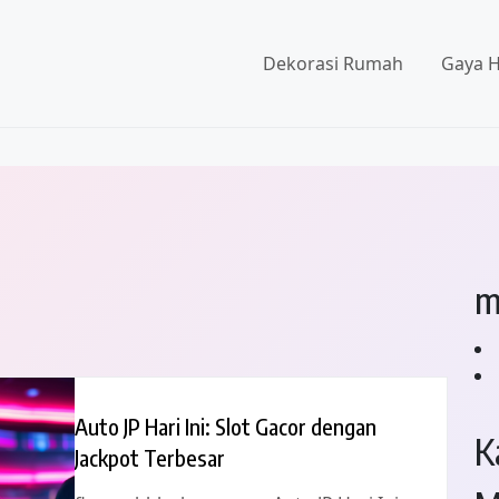
Dekorasi Rumah
Gaya 
m
Auto JP Hari Ini: Slot Gacor dengan
K
Jackpot Terbesar