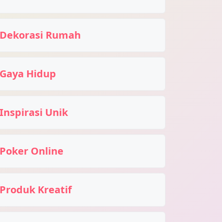
Dekorasi Rumah
Gaya Hidup
Inspirasi Unik
Poker Online
Produk Kreatif