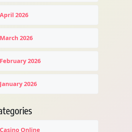
April 2026
March 2026
February 2026
January 2026
ategories
Casino Online