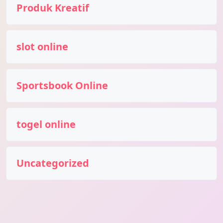
Produk Kreatif
slot online
Sportsbook Online
togel online
Uncategorized