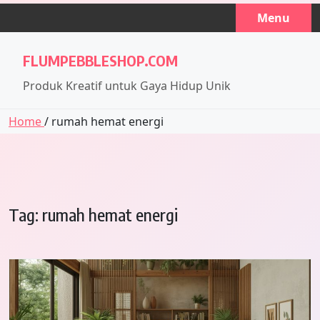
Skip
Menu
to
content
FLUMPEBBLESHOP.COM
Produk Kreatif untuk Gaya Hidup Unik
Home
/ rumah hemat energi
Tag:
rumah hemat energi