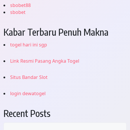
sbobet88
sbobet
Kabar Terbaru Penuh Makna
togel hari ini sgp
Link Resmi Pasang Angka Togel
Situs Bandar Slot
login dewatogel
Recent Posts