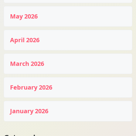
May 2026
April 2026
March 2026
February 2026
January 2026