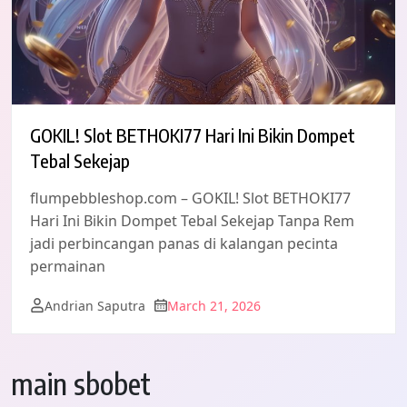
GOKIL! Slot BETHOKI77 Hari Ini Bikin Dompet
Tebal Sekejap
flumpebbleshop.com – GOKIL! Slot BETHOKI77
Hari Ini Bikin Dompet Tebal Sekejap Tanpa Rem
jadi perbincangan panas di kalangan pecinta
permainan
Andrian Saputra
March 21, 2026
main sbobet