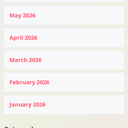
May 2026
April 2026
March 2026
February 2026
January 2026