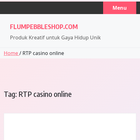
Skip
Menu
to
content
FLUMPEBBLESHOP.COM
Produk Kreatif untuk Gaya Hidup Unik
Home
/ RTP casino online
Tag:
RTP casino online