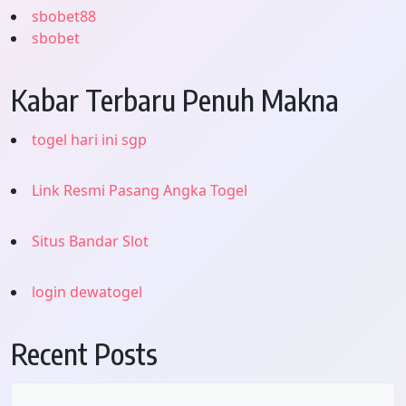
sbobet88
sbobet
Kabar Terbaru Penuh Makna
togel hari ini sgp
Link Resmi Pasang Angka Togel
Situs Bandar Slot
login dewatogel
Recent Posts