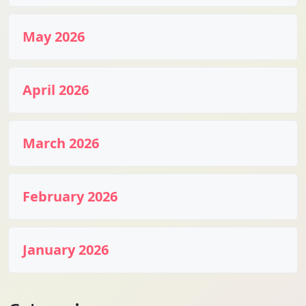
May 2026
April 2026
March 2026
February 2026
January 2026