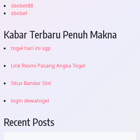
sbobet88
sbobet
Kabar Terbaru Penuh Makna
togel hari ini sgp
Link Resmi Pasang Angka Togel
Situs Bandar Slot
login dewatogel
Recent Posts