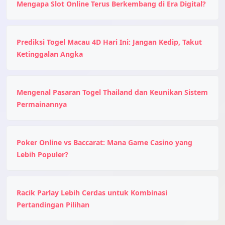
Mengapa Slot Online Terus Berkembang di Era Digital?
Prediksi Togel Macau 4D Hari Ini: Jangan Kedip, Takut
Ketinggalan Angka
Mengenal Pasaran Togel Thailand dan Keunikan Sistem
Permainannya
Poker Online vs Baccarat: Mana Game Casino yang
Lebih Populer?
Racik Parlay Lebih Cerdas untuk Kombinasi
Pertandingan Pilihan