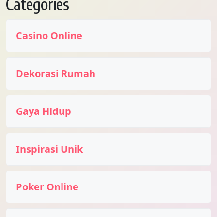
Categories
Casino Online
Dekorasi Rumah
Gaya Hidup
Inspirasi Unik
Poker Online