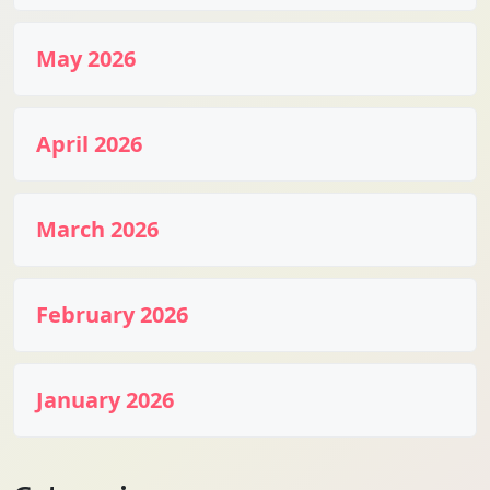
May 2026
April 2026
March 2026
February 2026
January 2026