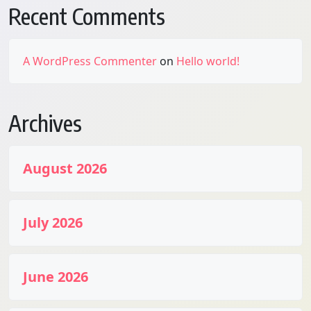
Recent Comments
A WordPress Commenter
on
Hello world!
Archives
August 2026
July 2026
June 2026