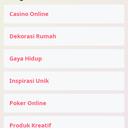
Casino Online
Dekorasi Rumah
Gaya Hidup
Inspirasi Unik
Poker Online
Produk Kreatif