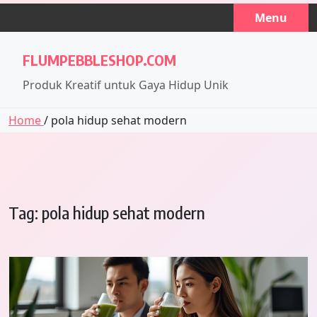
Skip
Menu
to
content
FLUMPEBBLESHOP.COM
Produk Kreatif untuk Gaya Hidup Unik
Home
/ pola hidup sehat modern
Tag:
pola hidup sehat modern