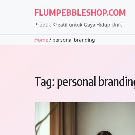
Skip
FLUMPEBBLESHOP.COM
to
content
Produk Kreatif untuk Gaya Hidup Unik
Home
/ personal branding
Tag:
personal brandin