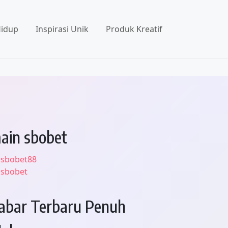
Hidup
Inspirasi Unik
Produk Kreatif
ain sbobet
sbobet88
sbobet
abar Terbaru Penuh