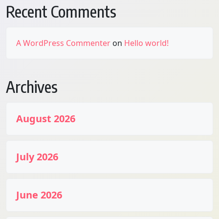
Recent Comments
A WordPress Commenter
on
Hello world!
Archives
August 2026
July 2026
June 2026