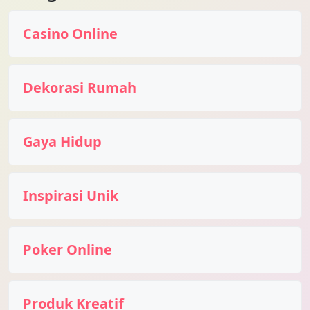
Casino Online
Dekorasi Rumah
Gaya Hidup
Inspirasi Unik
Poker Online
Produk Kreatif