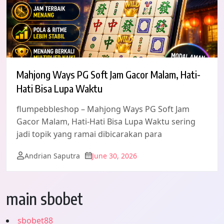
Mahjong Ways PG Soft Jam Gacor Malam, Hati-
Hati Bisa Lupa Waktu
flumpebbleshop – Mahjong Ways PG Soft Jam
Gacor Malam, Hati-Hati Bisa Lupa Waktu sering
jadi topik yang ramai dibicarakan para
Andrian Saputra
June 30, 2026
main sbobet
sbobet88