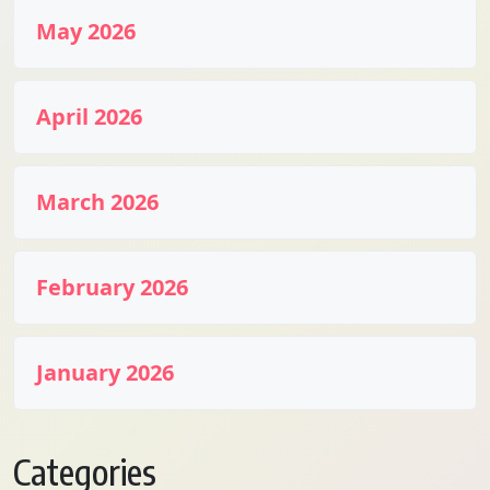
May 2026
April 2026
March 2026
February 2026
January 2026
Categories