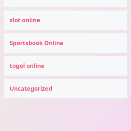
slot online
Sportsbook Online
togel online
Uncategorized