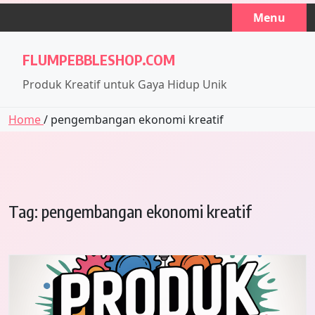
Skip
Menu
to
content
FLUMPEBBLESHOP.COM
Produk Kreatif untuk Gaya Hidup Unik
Home
/ pengembangan ekonomi kreatif
Tag:
pengembangan ekonomi kreatif