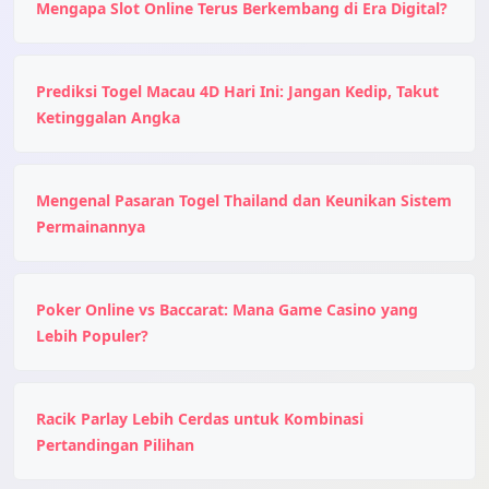
Mengapa Slot Online Terus Berkembang di Era Digital?
Prediksi Togel Macau 4D Hari Ini: Jangan Kedip, Takut
Ketinggalan Angka
Mengenal Pasaran Togel Thailand dan Keunikan Sistem
Permainannya
Poker Online vs Baccarat: Mana Game Casino yang
Lebih Populer?
Racik Parlay Lebih Cerdas untuk Kombinasi
Pertandingan Pilihan