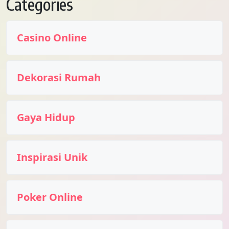
Categories
Casino Online
Dekorasi Rumah
Gaya Hidup
Inspirasi Unik
Poker Online