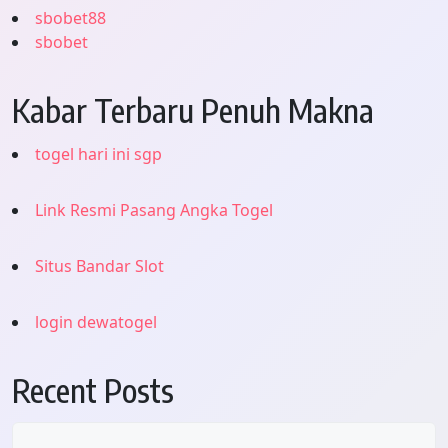
sbobet88
sbobet
Kabar Terbaru Penuh Makna
togel hari ini sgp
Link Resmi Pasang Angka Togel
Situs Bandar Slot
login dewatogel
Recent Posts