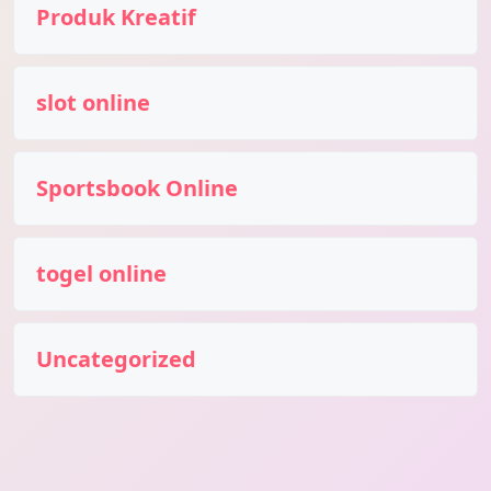
Produk Kreatif
slot online
Sportsbook Online
togel online
Uncategorized