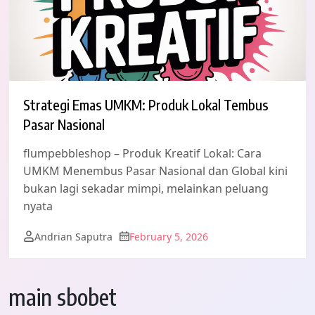
Strategi Emas UMKM: Produk Lokal Tembus
Pasar Nasional
flumpebbleshop – Produk Kreatif Lokal: Cara
UMKM Menembus Pasar Nasional dan Global kini
bukan lagi sekadar mimpi, melainkan peluang
nyata
Andrian Saputra
February 5, 2026
main sbobet