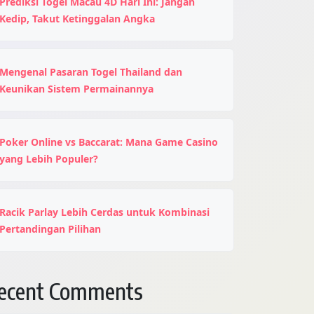
Prediksi Togel Macau 4D Hari Ini: Jangan
Kedip, Takut Ketinggalan Angka
Mengenal Pasaran Togel Thailand dan
Keunikan Sistem Permainannya
Poker Online vs Baccarat: Mana Game Casino
yang Lebih Populer?
Racik Parlay Lebih Cerdas untuk Kombinasi
Pertandingan Pilihan
ecent Comments