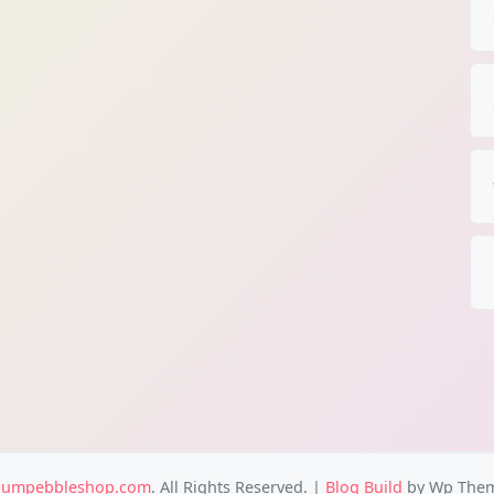
lumpebbleshop.com
. All Rights Reserved.
|
Blog Build
by Wp Them