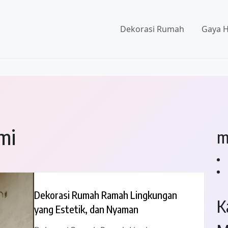
Dekorasi Rumah
Gaya 
mi
m
Dekorasi Rumah Ramah Lingkungan
K
yang Estetik, dan Nyaman