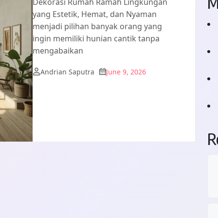
M
Dekorasi Rumah Ramah Lingkungan
yang Estetik, Hemat, dan Nyaman
menjadi pilihan banyak orang yang
ingin memiliki hunian cantik tanpa
mengabaikan
Andrian Saputra
June 9, 2026
R