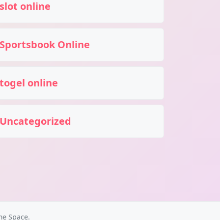
slot online
Sportsbook Online
togel online
Uncategorized
e Space.