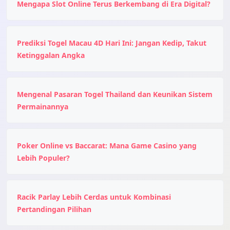
Mengapa Slot Online Terus Berkembang di Era Digital?
Prediksi Togel Macau 4D Hari Ini: Jangan Kedip, Takut
Ketinggalan Angka
Mengenal Pasaran Togel Thailand dan Keunikan Sistem
Permainannya
Poker Online vs Baccarat: Mana Game Casino yang
Lebih Populer?
Racik Parlay Lebih Cerdas untuk Kombinasi
Pertandingan Pilihan