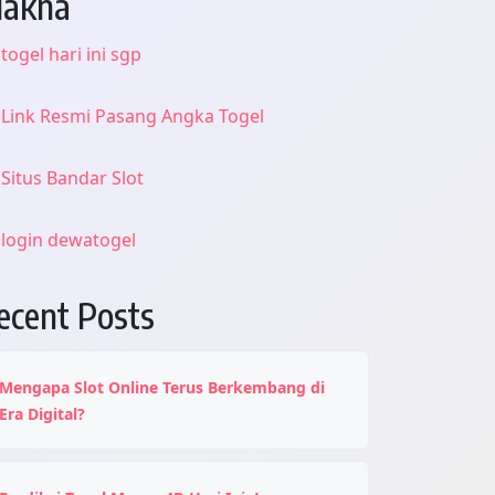
akna
togel hari ini sgp
Link Resmi Pasang Angka Togel
Situs Bandar Slot
login dewatogel
ecent Posts
Mengapa Slot Online Terus Berkembang di
Era Digital?