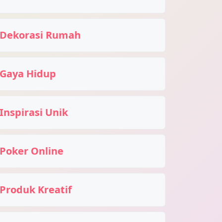
Dekorasi Rumah
Gaya Hidup
Inspirasi Unik
Poker Online
Produk Kreatif