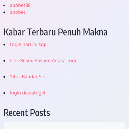
sbobet88
sbobet
Kabar Terbaru Penuh Makna
togel hari ini sgp
Link Resmi Pasang Angka Togel
Situs Bandar Slot
login dewatogel
Recent Posts