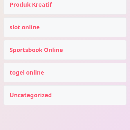
Produk Kreatif
slot online
Sportsbook Online
togel online
Uncategorized