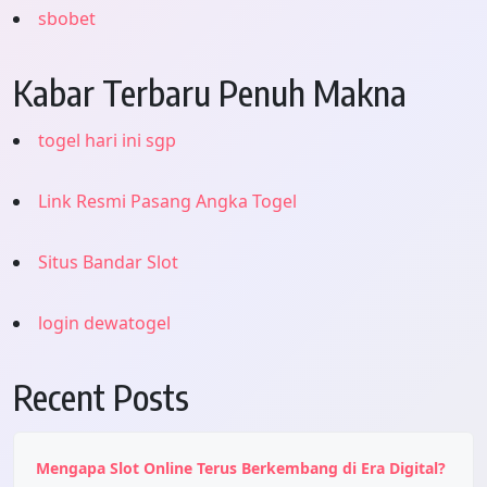
sbobet
Kabar Terbaru Penuh Makna
togel hari ini sgp
Link Resmi Pasang Angka Togel
Situs Bandar Slot
login dewatogel
Recent Posts
Mengapa Slot Online Terus Berkembang di Era Digital?