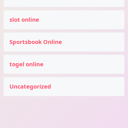
slot online
Sportsbook Online
togel online
Uncategorized