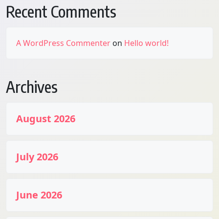
Recent Comments
A WordPress Commenter
on
Hello world!
Archives
August 2026
July 2026
June 2026