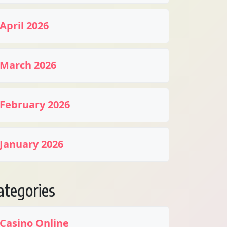
April 2026
March 2026
February 2026
January 2026
ategories
Casino Online