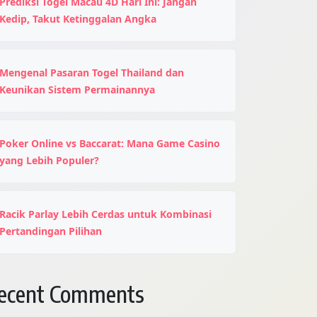
Prediksi Togel Macau 4D Hari Ini: Jangan
Kedip, Takut Ketinggalan Angka
Mengenal Pasaran Togel Thailand dan
Keunikan Sistem Permainannya
Poker Online vs Baccarat: Mana Game Casino
yang Lebih Populer?
Racik Parlay Lebih Cerdas untuk Kombinasi
Pertandingan Pilihan
ecent Comments