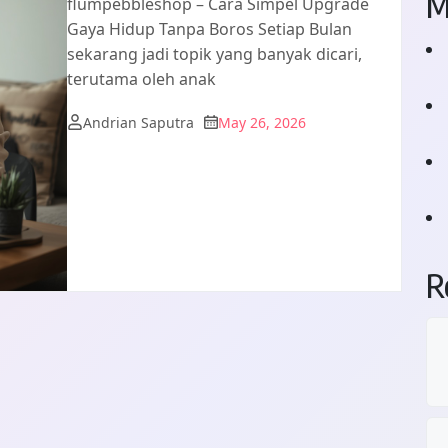
M
flumpebbleshop – Cara Simpel Upgrade
Gaya Hidup Tanpa Boros Setiap Bulan
sekarang jadi topik yang banyak dicari,
terutama oleh anak
Andrian Saputra
May 26, 2026
R