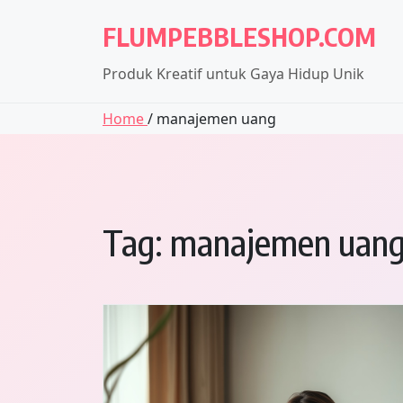
Skip
FLUMPEBBLESHOP.COM
to
content
Produk Kreatif untuk Gaya Hidup Unik
Home
/ manajemen uang
Tag:
manajemen uan