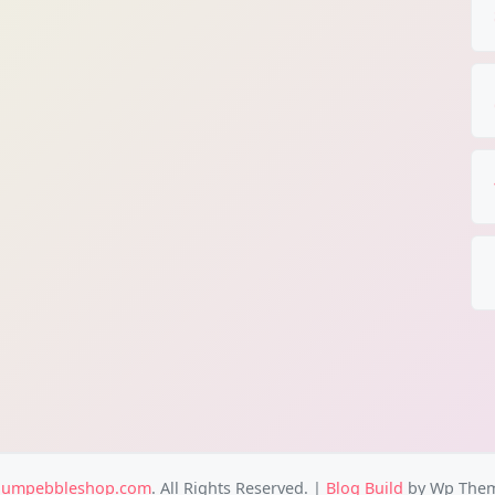
lumpebbleshop.com
. All Rights Reserved.
|
Blog Build
by Wp Them