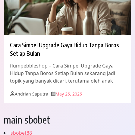
Cara Simpel Upgrade Gaya Hidup Tanpa Boros
Setiap Bulan
flumpebbleshop – Cara Simpel Upgrade Gaya
Hidup Tanpa Boros Setiap Bulan sekarang jadi
topik yang banyak dicari, terutama oleh anak
Andrian Saputra
May 26, 2026
main sbobet
sbobet88