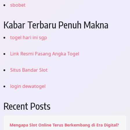
sbobet
Kabar Terbaru Penuh Makna
togel hari ini sgp
Link Resmi Pasang Angka Togel
Situs Bandar Slot
login dewatogel
Recent Posts
Mengapa Slot Online Terus Berkembang di Era Digital?