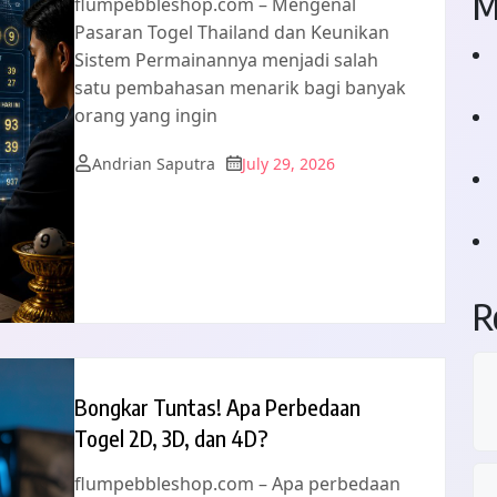
M
flumpebbleshop.com – Mengenal
Pasaran Togel Thailand dan Keunikan
Sistem Permainannya menjadi salah
satu pembahasan menarik bagi banyak
orang yang ingin
Andrian Saputra
July 29, 2026
R
Bongkar Tuntas! Apa Perbedaan
Togel 2D, 3D, dan 4D?
flumpebbleshop.com – Apa perbedaan