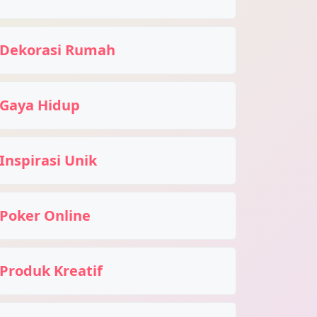
Dekorasi Rumah
Gaya Hidup
Inspirasi Unik
Poker Online
Produk Kreatif