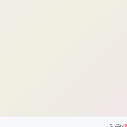
© 2026
f