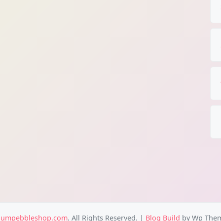
lumpebbleshop.com
. All Rights Reserved.
|
Blog Build
by Wp Them