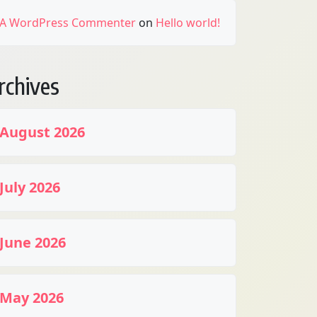
A WordPress Commenter
on
Hello world!
rchives
August 2026
July 2026
June 2026
May 2026