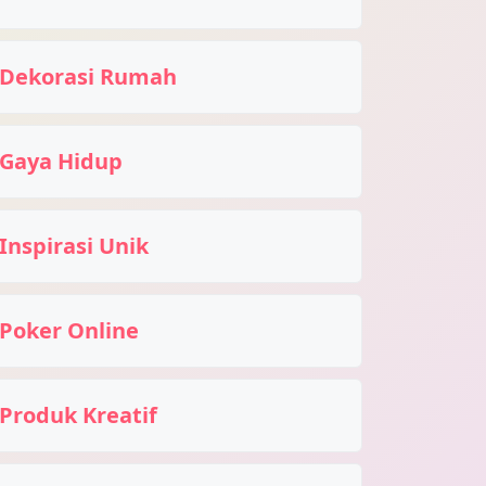
Dekorasi Rumah
Gaya Hidup
Inspirasi Unik
Poker Online
Produk Kreatif