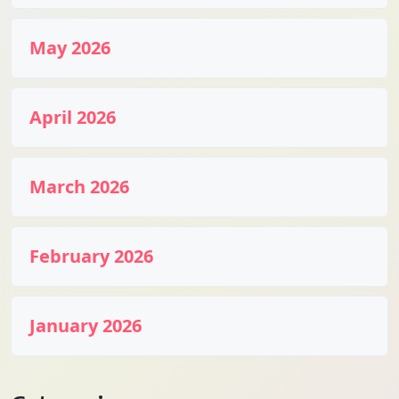
May 2026
April 2026
March 2026
February 2026
January 2026