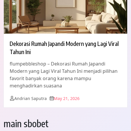
Dekorasi Rumah Japandi Modern yang Lagi Viral
Tahun Ini
flumpebbleshop – Dekorasi Rumah Japandi
Modern yang Lagi Viral Tahun Ini menjadi pilihan
favorit banyak orang karena mampu
menghadirkan suasana
Andrian Saputra
May 21, 2026
main sbobet