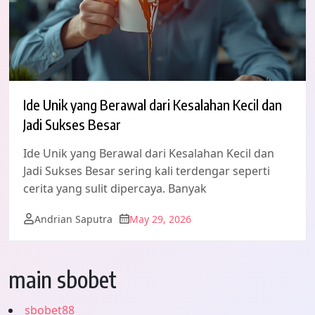
Ide Unik yang Berawal dari Kesalahan Kecil dan
Jadi Sukses Besar
Ide Unik yang Berawal dari Kesalahan Kecil dan
Jadi Sukses Besar sering kali terdengar seperti
cerita yang sulit dipercaya. Banyak
Andrian Saputra
May 29, 2026
main sbobet
sbobet88