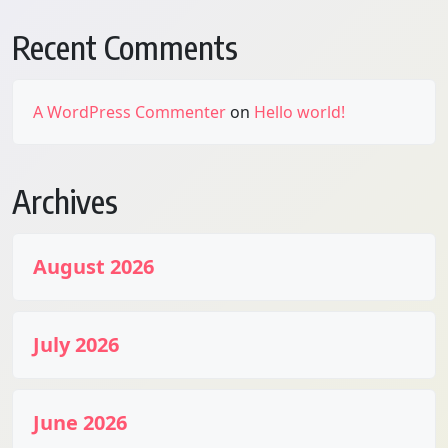
Recent Comments
A WordPress Commenter
on
Hello world!
Archives
August 2026
July 2026
June 2026