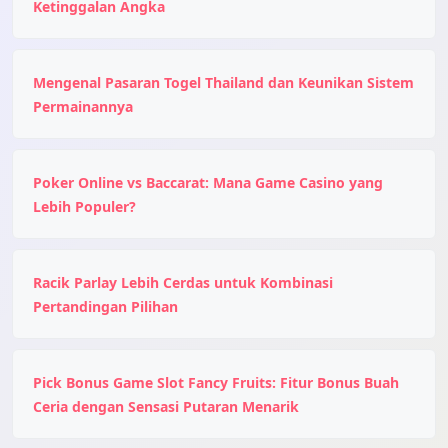
Ketinggalan Angka
Mengenal Pasaran Togel Thailand dan Keunikan Sistem
Permainannya
Poker Online vs Baccarat: Mana Game Casino yang
Lebih Populer?
Racik Parlay Lebih Cerdas untuk Kombinasi
Pertandingan Pilihan
Pick Bonus Game Slot Fancy Fruits: Fitur Bonus Buah
Ceria dengan Sensasi Putaran Menarik