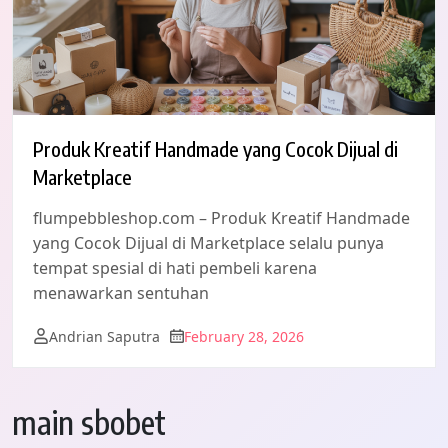
Produk Kreatif Handmade yang Cocok Dijual di
Marketplace
flumpebbleshop.com – Produk Kreatif Handmade
yang Cocok Dijual di Marketplace selalu punya
tempat spesial di hati pembeli karena
menawarkan sentuhan
Andrian Saputra
February 28, 2026
main sbobet