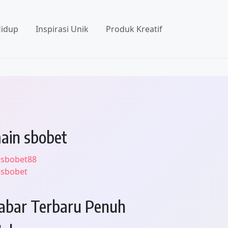
Hidup
Inspirasi Unik
Produk Kreatif
ain sbobet
sbobet88
sbobet
abar Terbaru Penuh