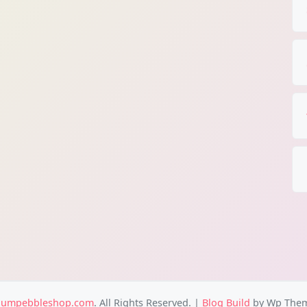
lumpebbleshop.com
. All Rights Reserved.
|
Blog Build
by Wp Them