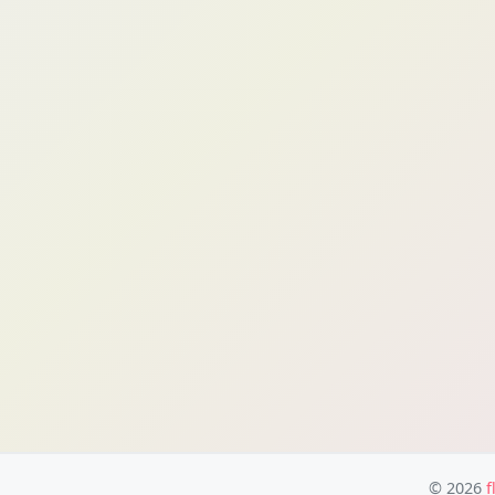
© 2026
f