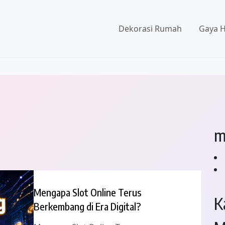
Dekorasi Rumah
Gaya 
m
Mengapa Slot Online Terus
K
Berkembang di Era Digital?