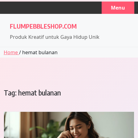
Skip
Menu
to
content
FLUMPEBBLESHOP.COM
Produk Kreatif untuk Gaya Hidup Unik
Home
/ hemat bulanan
Tag:
hemat bulanan