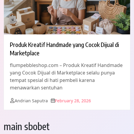
Produk Kreatif Handmade yang Cocok Dijual di
Marketplace
flumpebbleshop.com – Produk Kreatif Handmade
yang Cocok Dijual di Marketplace selalu punya
tempat spesial di hati pembeli karena
menawarkan sentuhan
Andrian Saputra
February 28, 2026
main sbobet