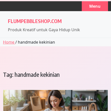
Skip
Menu
to
content
FLUMPEBBLESHOP.COM
Produk Kreatif untuk Gaya Hidup Unik
Home
/ handmade kekinian
Tag:
handmade kekinian