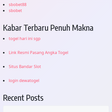
sbobet88
sbobet
Kabar Terbaru Penuh Makna
togel hari ini sgp
Link Resmi Pasang Angka Togel
Situs Bandar Slot
login dewatogel
Recent Posts