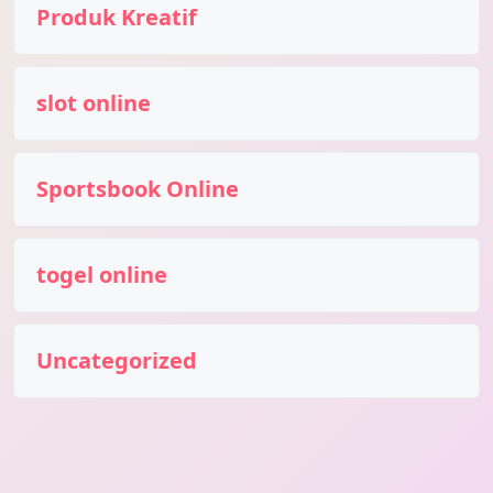
Produk Kreatif
slot online
Sportsbook Online
togel online
Uncategorized