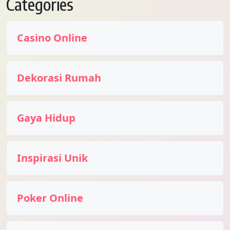
Categories
Casino Online
Dekorasi Rumah
Gaya Hidup
Inspirasi Unik
Poker Online