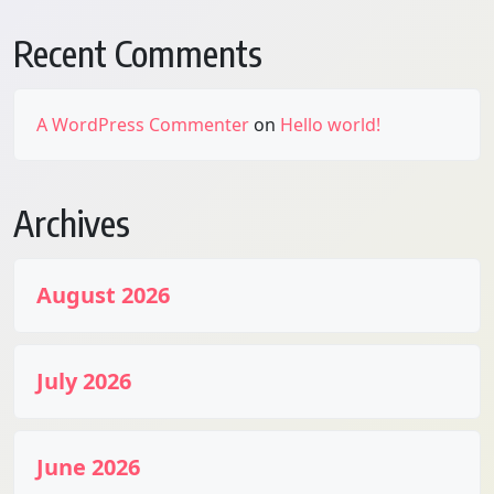
Recent Comments
A WordPress Commenter
on
Hello world!
Archives
August 2026
July 2026
June 2026