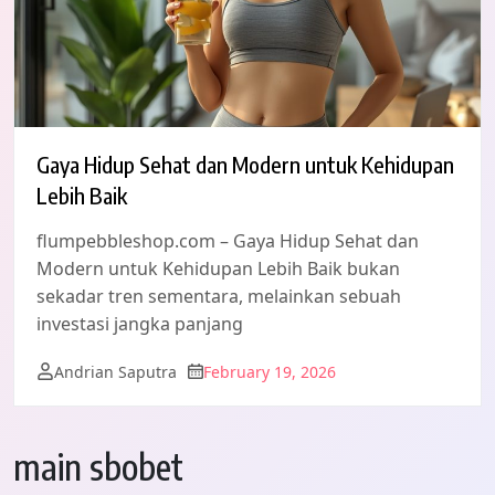
Gaya Hidup Sehat dan Modern untuk Kehidupan
Lebih Baik
flumpebbleshop.com – Gaya Hidup Sehat dan
Modern untuk Kehidupan Lebih Baik bukan
sekadar tren sementara, melainkan sebuah
investasi jangka panjang
Andrian Saputra
February 19, 2026
main sbobet