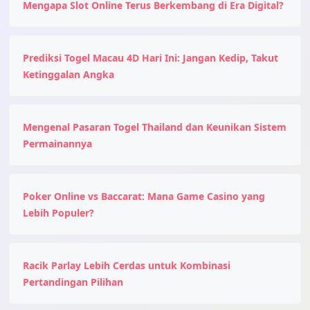
Mengapa Slot Online Terus Berkembang di Era Digital?
Prediksi Togel Macau 4D Hari Ini: Jangan Kedip, Takut
Ketinggalan Angka
Mengenal Pasaran Togel Thailand dan Keunikan Sistem
Permainannya
Poker Online vs Baccarat: Mana Game Casino yang
Lebih Populer?
Racik Parlay Lebih Cerdas untuk Kombinasi
Pertandingan Pilihan