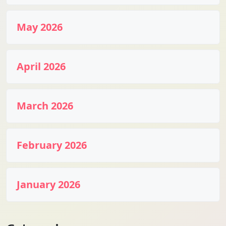
May 2026
April 2026
March 2026
February 2026
January 2026