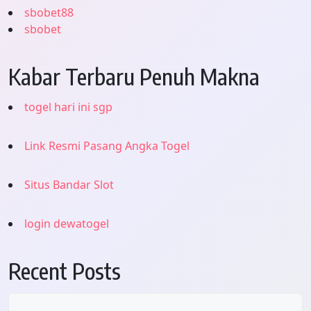
sbobet88
sbobet
Kabar Terbaru Penuh Makna
togel hari ini sgp
Link Resmi Pasang Angka Togel
Situs Bandar Slot
login dewatogel
Recent Posts