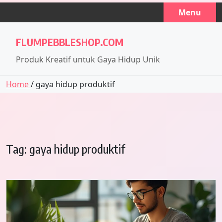
Skip
Menu
to
content
FLUMPEBBLESHOP.COM
Produk Kreatif untuk Gaya Hidup Unik
Home
/ gaya hidup produktif
Tag:
gaya hidup produktif