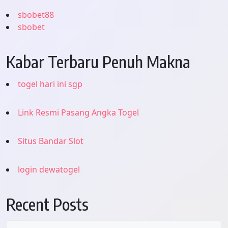
sbobet88
sbobet
Kabar Terbaru Penuh Makna
togel hari ini sgp
Link Resmi Pasang Angka Togel
Situs Bandar Slot
login dewatogel
Recent Posts