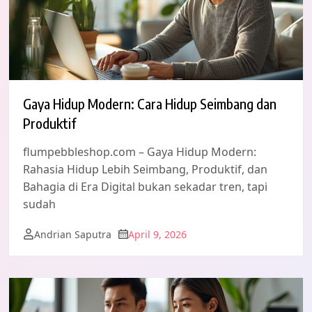
Gaya Hidup Modern: Cara Hidup Seimbang dan
Produktif
flumpebbleshop.com – Gaya Hidup Modern:
Rahasia Hidup Lebih Seimbang, Produktif, dan
Bahagia di Era Digital bukan sekadar tren, tapi
sudah
Andrian Saputra
April 9, 2026