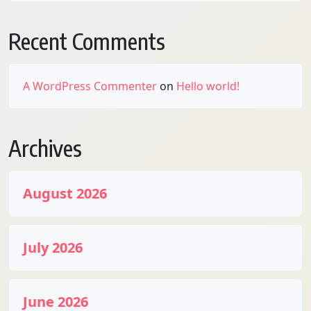
Recent Comments
A WordPress Commenter
on
Hello world!
Archives
August 2026
July 2026
June 2026