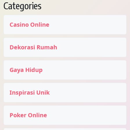
Categories
Casino Online
Dekorasi Rumah
Gaya Hidup
Inspirasi Unik
Poker Online