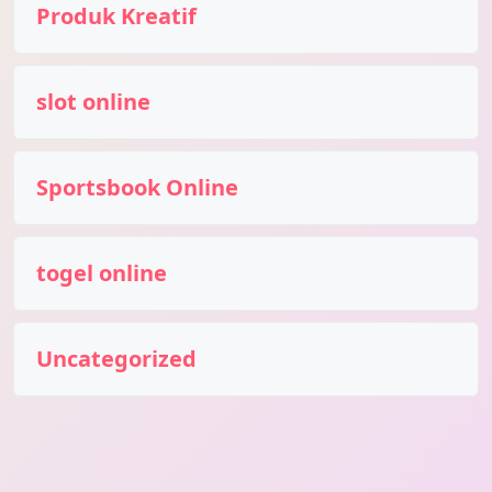
Produk Kreatif
slot online
Sportsbook Online
togel online
Uncategorized