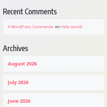
Recent Comments
A WordPress Commenter
on
Hello world!
Archives
August 2026
July 2026
June 2026