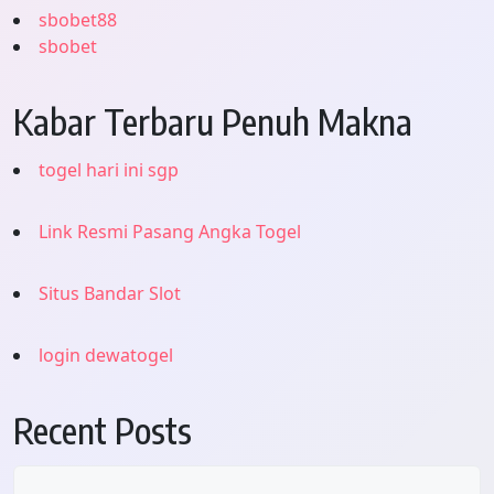
sbobet88
sbobet
Kabar Terbaru Penuh Makna
togel hari ini sgp
Link Resmi Pasang Angka Togel
Situs Bandar Slot
login dewatogel
Recent Posts