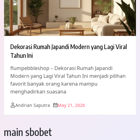
Dekorasi Rumah Japandi Modern yang Lagi Viral
Tahun Ini
flumpebbleshop – Dekorasi Rumah Japandi
Modern yang Lagi Viral Tahun Ini menjadi pilihan
favorit banyak orang karena mampu
menghadirkan suasana
Andrian Saputra
May 21, 2026
main sbobet