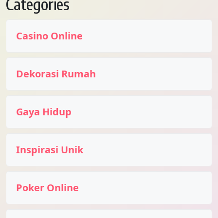
Categories
Casino Online
Dekorasi Rumah
Gaya Hidup
Inspirasi Unik
Poker Online