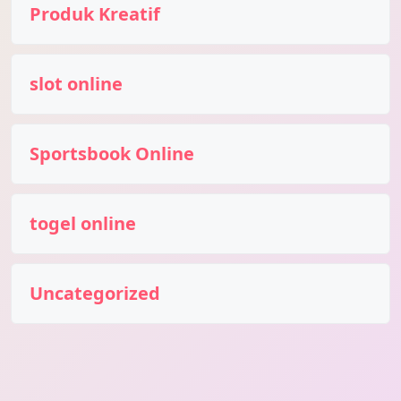
Produk Kreatif
slot online
Sportsbook Online
togel online
Uncategorized