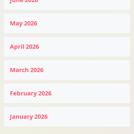
May 2026
April 2026
March 2026
February 2026
January 2026