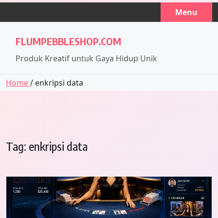
Skip
Menu
to
content
FLUMPEBBLESHOP.COM
Produk Kreatif untuk Gaya Hidup Unik
Home
/ enkripsi data
Tag:
enkripsi data