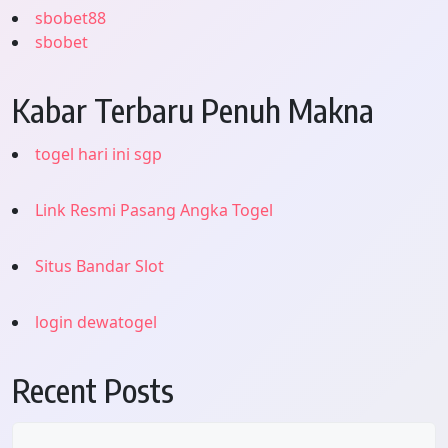
sbobet88
sbobet
Kabar Terbaru Penuh Makna
togel hari ini sgp
Link Resmi Pasang Angka Togel
Situs Bandar Slot
login dewatogel
Recent Posts