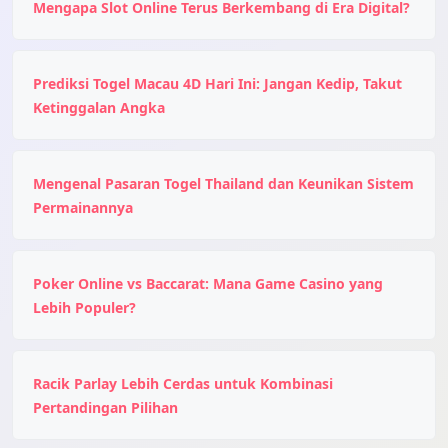
Mengapa Slot Online Terus Berkembang di Era Digital?
Prediksi Togel Macau 4D Hari Ini: Jangan Kedip, Takut
Ketinggalan Angka
Mengenal Pasaran Togel Thailand dan Keunikan Sistem
Permainannya
Poker Online vs Baccarat: Mana Game Casino yang
Lebih Populer?
Racik Parlay Lebih Cerdas untuk Kombinasi
Pertandingan Pilihan