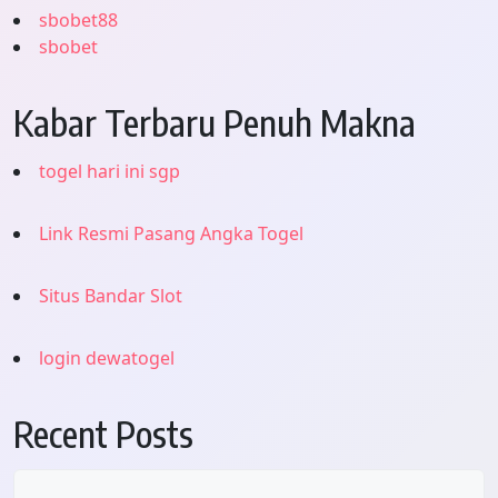
sbobet88
sbobet
Kabar Terbaru Penuh Makna
togel hari ini sgp
Link Resmi Pasang Angka Togel
Situs Bandar Slot
login dewatogel
Recent Posts