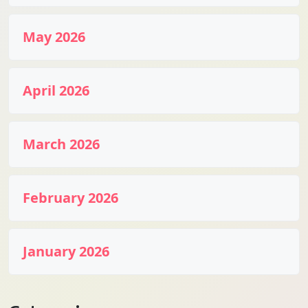
May 2026
April 2026
March 2026
February 2026
January 2026