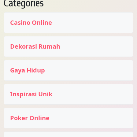
Categories
Casino Online
Dekorasi Rumah
Gaya Hidup
Inspirasi Unik
Poker Online