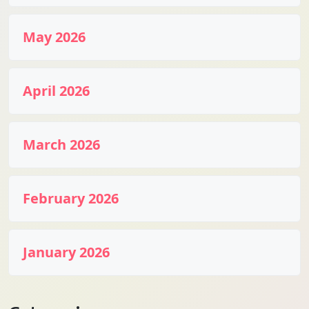
May 2026
April 2026
March 2026
February 2026
January 2026