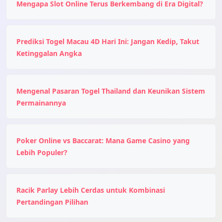
Mengapa Slot Online Terus Berkembang di Era Digital?
Prediksi Togel Macau 4D Hari Ini: Jangan Kedip, Takut
Ketinggalan Angka
Mengenal Pasaran Togel Thailand dan Keunikan Sistem
Permainannya
Poker Online vs Baccarat: Mana Game Casino yang
Lebih Populer?
Racik Parlay Lebih Cerdas untuk Kombinasi
Pertandingan Pilihan