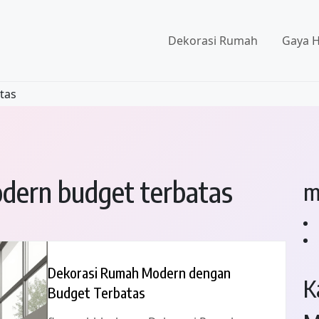
Dekorasi Rumah
Gaya 
tas
dern budget terbatas
m
Dekorasi Rumah Modern dengan
K
Budget Terbatas