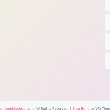
lumpebbleshop.com
. All Rights Reserved.
|
Blog Build
by Wp Them