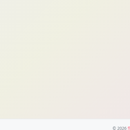
© 2026
f