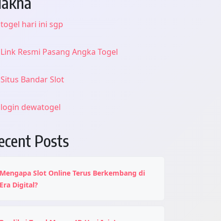
akna
togel hari ini sgp
Link Resmi Pasang Angka Togel
Situs Bandar Slot
login dewatogel
ecent Posts
Mengapa Slot Online Terus Berkembang di
Era Digital?