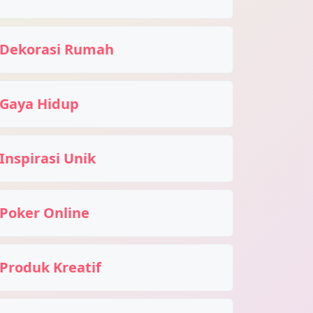
Dekorasi Rumah
Gaya Hidup
Inspirasi Unik
Poker Online
Produk Kreatif