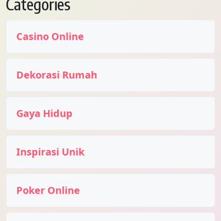
Categories
Casino Online
Dekorasi Rumah
Gaya Hidup
Inspirasi Unik
Poker Online