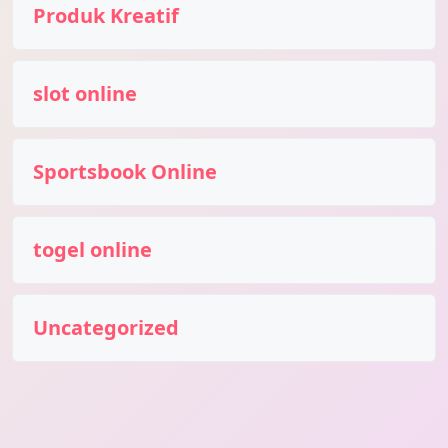
Produk Kreatif
slot online
Sportsbook Online
togel online
Uncategorized