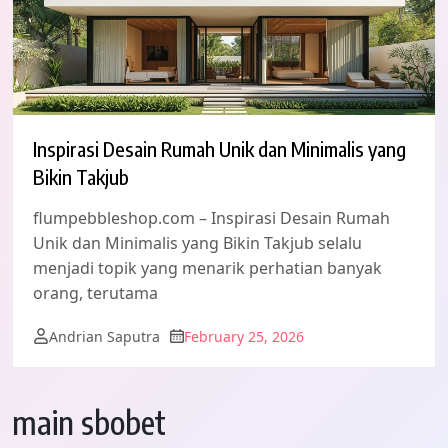
Inspirasi Desain Rumah Unik dan Minimalis yang
Bikin Takjub
flumpebbleshop.com – Inspirasi Desain Rumah
Unik dan Minimalis yang Bikin Takjub selalu
menjadi topik yang menarik perhatian banyak
orang, terutama
Andrian Saputra
February 25, 2026
main sbobet