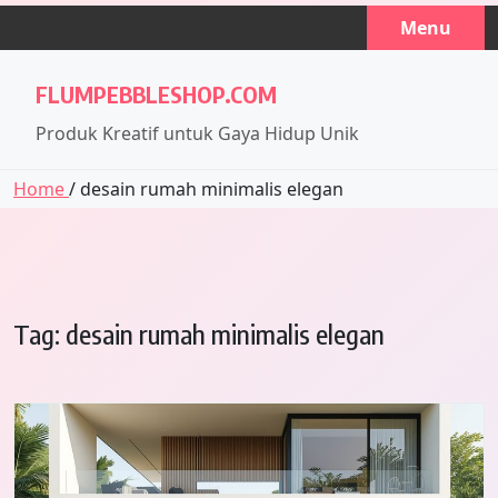
Skip
Menu
to
content
FLUMPEBBLESHOP.COM
Produk Kreatif untuk Gaya Hidup Unik
Home
/ desain rumah minimalis elegan
Tag:
desain rumah minimalis elegan