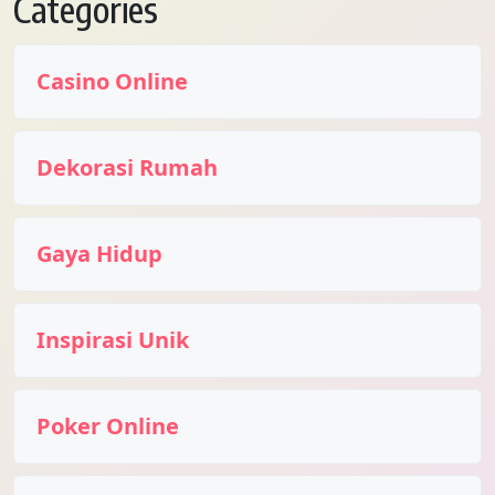
Categories
Casino Online
Dekorasi Rumah
Gaya Hidup
Inspirasi Unik
Poker Online