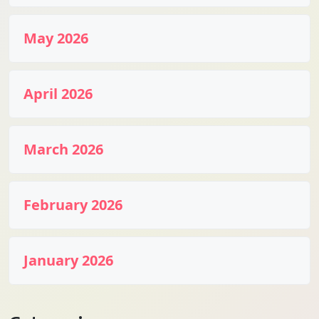
May 2026
April 2026
March 2026
February 2026
January 2026