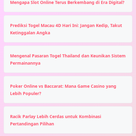
Mengapa Slot Online Terus Berkembang di Era Digital?
Prediksi Togel Macau 4D Hari Ini: Jangan Kedip, Takut
Ketinggalan Angka
Mengenal Pasaran Togel Thailand dan Keunikan Sistem
Permainannya
Poker Online vs Baccarat: Mana Game Casino yang
Lebih Populer?
Racik Parlay Lebih Cerdas untuk Kombinasi
Pertandingan Pilihan