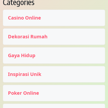
Categories
Casino Online
Dekorasi Rumah
Gaya Hidup
Inspirasi Unik
Poker Online