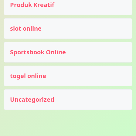
Produk Kreatif
slot online
Sportsbook Online
togel online
Uncategorized