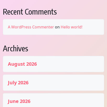
Recent Comments
A WordPress Commenter
on
Hello world!
Archives
August 2026
July 2026
June 2026