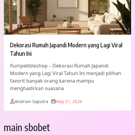
Dekorasi Rumah Japandi Modern yang Lagi Viral
Tahun Ini
flumpebbleshop – Dekorasi Rumah Japandi
Modern yang Lagi Viral Tahun Ini menjadi pilihan
favorit banyak orang karena mampu
menghadirkan suasana
Andrian Saputra
May 21, 2026
main sbobet