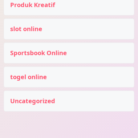
Produk Kreatif
slot online
Sportsbook Online
togel online
Uncategorized