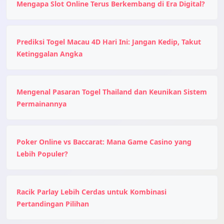
Mengapa Slot Online Terus Berkembang di Era Digital?
Prediksi Togel Macau 4D Hari Ini: Jangan Kedip, Takut
Ketinggalan Angka
Mengenal Pasaran Togel Thailand dan Keunikan Sistem
Permainannya
Poker Online vs Baccarat: Mana Game Casino yang
Lebih Populer?
Racik Parlay Lebih Cerdas untuk Kombinasi
Pertandingan Pilihan