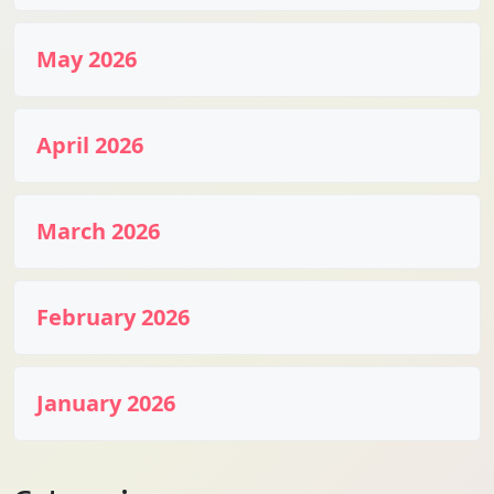
May 2026
April 2026
March 2026
February 2026
January 2026