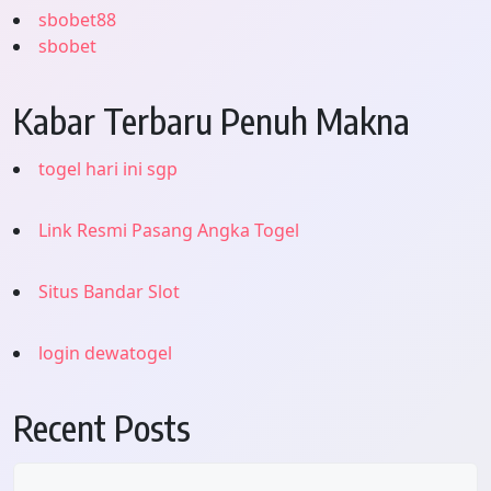
sbobet88
sbobet
Kabar Terbaru Penuh Makna
togel hari ini sgp
Link Resmi Pasang Angka Togel
Situs Bandar Slot
login dewatogel
Recent Posts