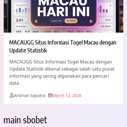
MACAUGG Situs Informasi Togel Macau dengan
Update Statistik
MACAUGG Situs Informasi Togel Macau dengan
Update Statistik dikenal sebagai salah satu pusat
informasi yang sering digunakan para pencari
data
Andrian Saputra
March 12, 2026
main sbobet