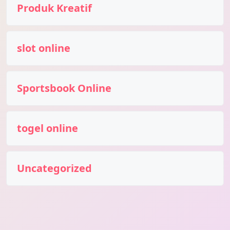
Produk Kreatif
slot online
Sportsbook Online
togel online
Uncategorized