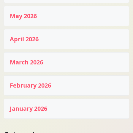
May 2026
April 2026
March 2026
February 2026
January 2026