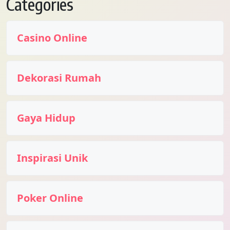
Categories
Casino Online
Dekorasi Rumah
Gaya Hidup
Inspirasi Unik
Poker Online